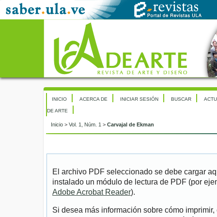
INICIO
ACERCA DE
INICIAR SESIÓN
BUSCAR
ACTU
DE ARTE
Inicio
>
Vol. 1, Núm. 1
>
Carvajal de Ekman
El archivo PDF seleccionado se debe cargar aqu
instalado un módulo de lectura de PDF (por eje
Adobe Acrobat Reader
).
Si desea más información sobre cómo imprimir, 