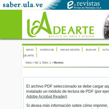
INICIO
ACERCA DE
INICIAR SESIÓN
BUSCAR
ACTU
DE ARTE
Inicio
>
Vol. 1, Núm. 1
>
Moreno
El archivo PDF seleccionado se debe cargar aqu
instalado un módulo de lectura de PDF (por eje
Adobe Acrobat Reader
).
Si desea más información sobre cómo imprimir, 