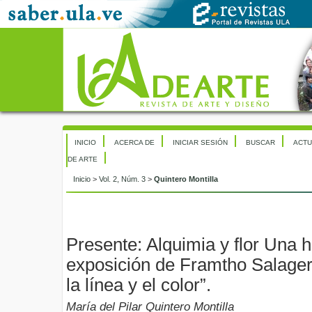
INICIO
ACERCA DE
INICIAR SESIÓN
BUSCAR
ACTU
DE ARTE
Inicio
>
Vol. 2, Núm. 3
>
Quintero Montilla
Presente: Alquimia y flor Una 
exposición de Framtho Salager
la línea y el color”.
María del Pilar Quintero Montilla