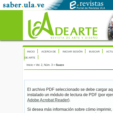
INICIO
ACERCA DE
INICIAR SESIÓN
BUSCAR
ACTU
DE ARTE
Inicio
>
Vol. 2, Núm. 3
>
Suazo
El archivo PDF seleccionado se debe cargar aqu
instalado un módulo de lectura de PDF (por eje
Adobe Acrobat Reader
).
Si desea más información sobre cómo imprimir, 