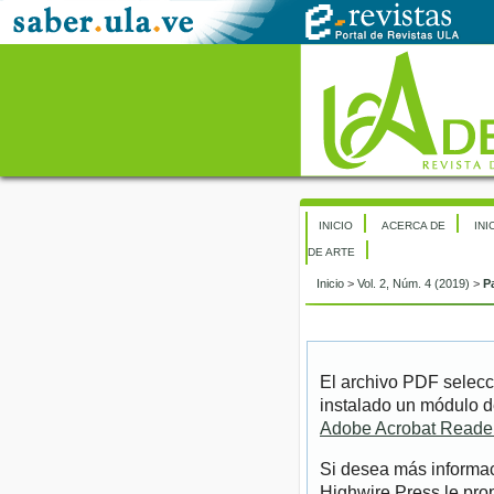
INICIO
ACERCA DE
INI
DE ARTE
Inicio
>
Vol. 2, Núm. 4 (2019)
>
P
El archivo PDF selecc
instalado un módulo d
Adobe Acrobat Reade
Si desea más informac
Highwire Press le pro