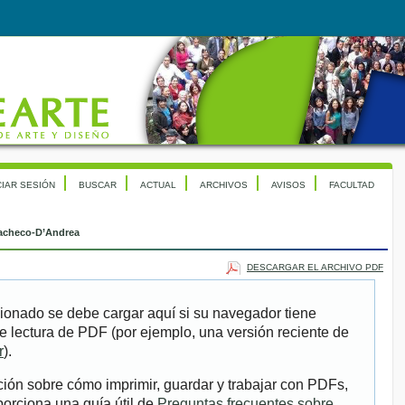
CIAR SESIÓN
BUSCAR
ACTUAL
ARCHIVOS
AVISOS
FACULTAD
acheco-D’Andrea
DESCARGAR EL ARCHIVO PDF
ionado se debe cargar aquí si su navegador tiene
e lectura de PDF (por ejemplo, una versión reciente de
r
).
ión sobre cómo imprimir, guardar y trabajar con PDFs,
porciona una guía útil de
Preguntas frecuentes sobre