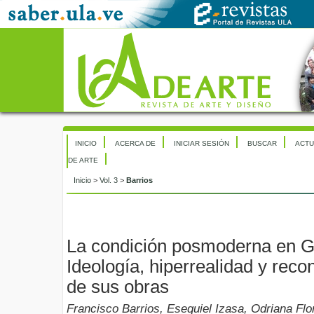
INICIO
ACERCA DE
INICIAR SESIÓN
BUSCAR
ACTU
DE ARTE
Inicio
>
Vol. 3
>
Barrios
La condición posmoderna en G
Ideología, hiperrealidad y reco
de sus obras
Francisco Barrios, Esequiel Izasa, Odriana Flo