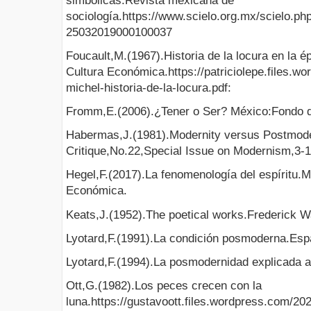
simbólicas.Revista mexicana de
sociología.https://www.scielo.org.mx/scielo.ph
25032019000100037
Foucault,M.(1967).Historia de la locura en la 
Cultura Económica.https://patriciolepe.files.w
michel-historia-de-la-locura.pdf:
Fromm,E.(2006).¿Tener o Ser? México:Fondo d
Habermas,J.(1981).Modernity versus Postmod
Critique,No.22,Special Issue on Modernism,3-1
Hegel,F.(2017).La fenomenología del espíritu.
Económica.
Keats,J.(1952).The poetical works.Frederick 
Lyotard,F.(1991).La condición posmoderna.Esp
Lyotard,F.(1994).La posmodernidad explicada a
Ott,G.(1982).Los peces crecen con la
luna.https://gustavoott.files.wordpress.com/20