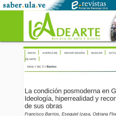
INICIO
ACERCA DE
INICIAR SESIÓN
BUSCAR
ACTU
DE ARTE
Inicio
>
Vol. 3
>
Barrios
La condición posmoderna en G
Ideología, hiperrealidad y reco
de sus obras
Francisco Barrios, Esequiel Izasa, Odriana Flo