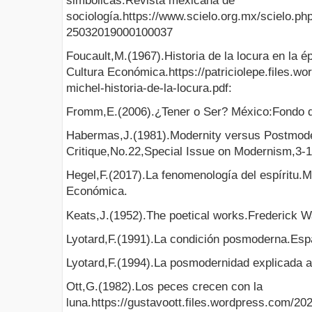
simbólicas.Revista mexicana de
sociología.https://www.scielo.org.mx/scielo.ph
25032019000100037
Foucault,M.(1967).Historia de la locura en la 
Cultura Económica.https://patriciolepe.files.w
michel-historia-de-la-locura.pdf:
Fromm,E.(2006).¿Tener o Ser? México:Fondo d
Habermas,J.(1981).Modernity versus Postmod
Critique,No.22,Special Issue on Modernism,3-1
Hegel,F.(2017).La fenomenología del espíritu.
Económica.
Keats,J.(1952).The poetical works.Frederick 
Lyotard,F.(1991).La condición posmoderna.Esp
Lyotard,F.(1994).La posmodernidad explicada a
Ott,G.(1982).Los peces crecen con la
luna.https://gustavoott.files.wordpress.com/20