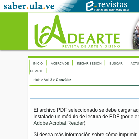
INICIO
ACERCA DE
INICIAR SESIÓN
BUSCAR
ACTU
DE ARTE
Inicio
>
Vol. 3
>
González
El archivo PDF seleccionado se debe cargar aqu
instalado un módulo de lectura de PDF (por eje
Adobe Acrobat Reader
).
Si desea más información sobre cómo imprimir, 