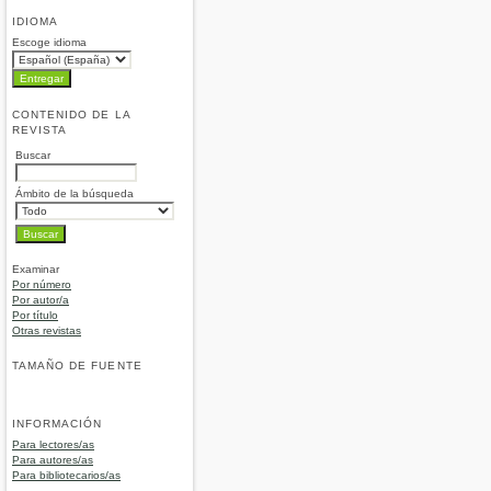
IDIOMA
Escoge idioma
CONTENIDO DE LA
REVISTA
Buscar
Ámbito de la búsqueda
Examinar
Por número
Por autor/a
Por título
Otras revistas
TAMAÑO DE FUENTE
INFORMACIÓN
Para lectores/as
Para autores/as
Para bibliotecarios/as