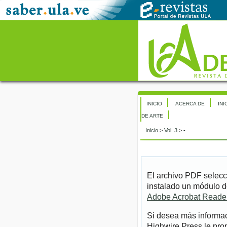
INICIO
ACERCA DE
INI
DE ARTE
Inicio
>
Vol. 3
>
-
El archivo PDF selecc
instalado un módulo d
Adobe Acrobat Reade
Si desea más informac
Highwire Press le pro