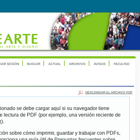
CIAR SESIÓN
BUSCAR
ACTUAL
ARCHIVOS
AVISOS
FACULTAD
DESCARGAR EL ARCHIVO PDF
ionado se debe cargar aquí si su navegador tiene
e lectura de PDF (por ejemplo, una versión reciente de
r
).
ión sobre cómo imprimir, guardar y trabajar con PDFs,
porciona una guía útil de
Preguntas frecuentes sobre