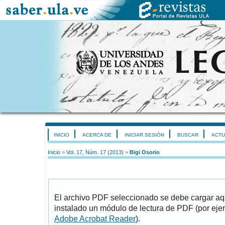
INICIO
ACERCA DE
INICIAR SESIÓN
BUSCAR
ACTU
Inicio
>
Vol. 17, Núm. 17 (2013)
>
Bigi Osorio
El archivo PDF seleccionado se debe cargar aqu
instalado un módulo de lectura de PDF (por eje
Adobe Acrobat Reader
).