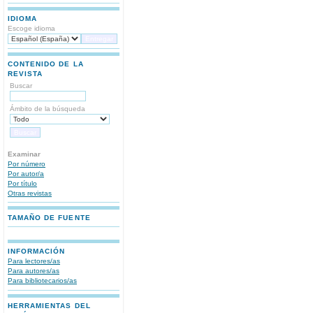
IDIOMA
Escoge idioma
CONTENIDO DE LA
REVISTA
Buscar
Ámbito de la búsqueda
Examinar
Por número
Por autor/a
Por título
Otras revistas
TAMAÑO DE FUENTE
INFORMACIÓN
Para lectores/as
Para autores/as
Para bibliotecarios/as
HERRAMIENTAS DEL