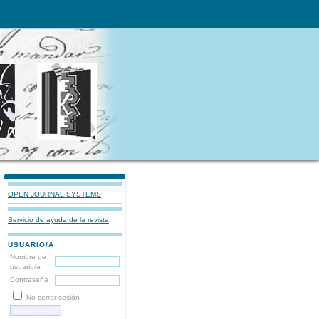
OPEN JOURNAL SYSTEMS
Servicio de ayuda de la revista
USUARIO/A
Nombre de
usuario/a
Contraseña
No cerrar sesión