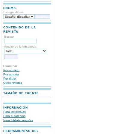
IDIOMA
Escoge idioma
CONTENIDO DE LA
REVISTA
Buscar
Ámbito de la búsqueda
Examinar
Por número
Por autor/a
Por título
Otras revistas
TAMAÑO DE FUENTE
INFORMACIÓN
Para lectores/as
Para autores/as
Para bibliotecarios/as
HERRAMIENTAS DEL