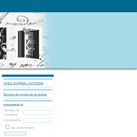
OPEN JOURNAL SYSTEMS
Servicio de ayuda de la revista
USUARIO/A
Nombre de
usuario/a
Contraseña
No cerrar sesión