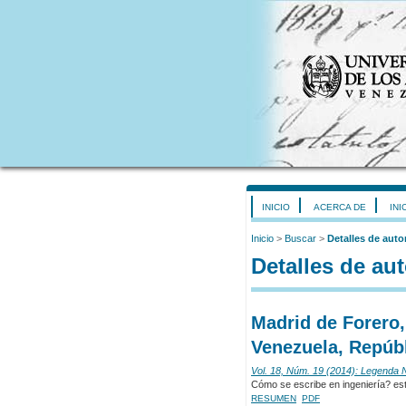
INICIO
ACERCA DE
INI
Inicio
>
Buscar
>
Detalles de auto
Detalles de aut
Madrid de Forero,
Venezuela, Repúbl
Vol. 18, Núm. 19 (2014): Legenda
Cómo se escribe en ingeniería? est
RESUMEN
PDF