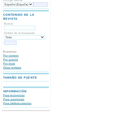
Escoge idioma
CONTENIDO DE LA
REVISTA
Buscar
Ámbito de la búsqueda
Examinar
Por número
Por autor/a
Por título
Otras revistas
TAMAÑO DE FUENTE
INFORMACIÓN
Para lectores/as
Para autores/as
Para bibliotecarios/as