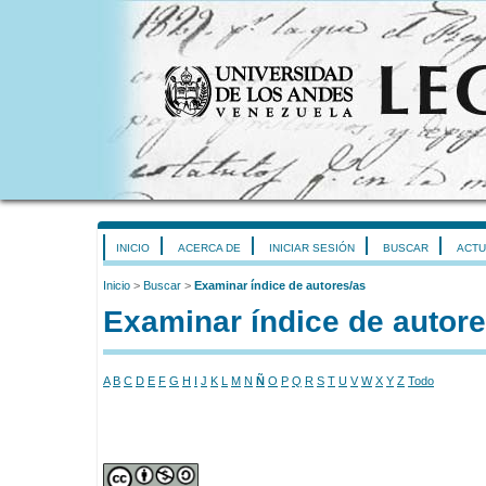
INICIO
ACERCA DE
INICIAR SESIÓN
BUSCAR
ACTU
Inicio
>
Buscar
>
Examinar índice de autores/as
Examinar índice de autore
A
B
C
D
E
F
G
H
I
J
K
L
M
N
Ñ
O
P
Q
R
S
T
U
V
W
X
Y
Z
Todo