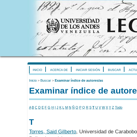
INICIO
ACERCA DE
INICIAR SESIÓN
BUSCAR
ACTU
Inicio
>
Buscar
>
Examinar índice de autores/as
Examinar índice de autore
A
B
C
D
E
F
G
H
I
J
K
L
M
N
Ñ
O
P
Q
R
S
T
U
V
W
X
Y
Z
Todo
T
Torres, Said Gilberto
, Universidad de Carabobo