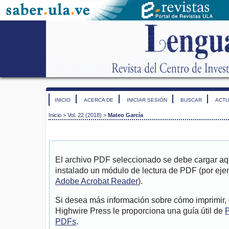
INICIO
ACERCA DE
INICIAR SESIÓN
BUSCAR
ACTU
Inicio
>
Vol. 22 (2018)
>
Mateo García
El archivo PDF seleccionado se debe cargar aqu
instalado un módulo de lectura de PDF (por eje
Adobe Acrobat Reader
).
Si desea más información sobre cómo imprimir, 
Highwire Press le proporciona una guía útil de
P
PDFs
.