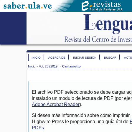
INICIO
ACERCA DE
INICIAR SESIÓN
BUSCAR
ACTU
Inicio
>
Vol. 23 (2019)
>
Cantamutto
El archivo PDF seleccionado se debe cargar aqu
instalado un módulo de lectura de PDF (por eje
Adobe Acrobat Reader
).
Si desea más información sobre cómo imprimir, 
Highwire Press le proporciona una guía útil de
P
PDFs
.