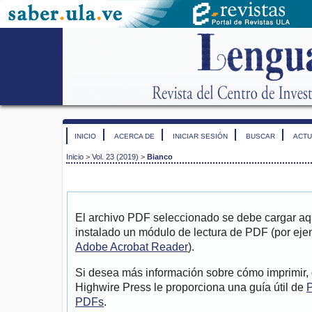
INICIO
ACERCA DE
INICIAR SESIÓN
BUSCAR
ACTU
Inicio
>
Vol. 23 (2019)
>
Bianco
El archivo PDF seleccionado se debe cargar aqu
instalado un módulo de lectura de PDF (por eje
Adobe Acrobat Reader
).
Si desea más información sobre cómo imprimir, 
Highwire Press le proporciona una guía útil de
P
PDFs
.