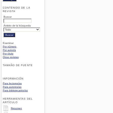
CONTENIDO DE LA
REVISTA
Buscar
Ámbito de la búsqueda
Examinar
Por número
Por autor/a
Por título
Otras revistas
TAMAÑO DE FUENTE
INFORMACIÓN
Para lectores/as
Para autores/as
Para bibliotecarios/as
HERRAMIENTAS DEL
ARTÍCULO
Resumen