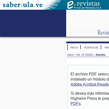
INICIO
ACERCA DE
INI
Inicio
>
Vol. 24 (2020)
>
Albelda
El archivo PDF selecc
instalado un módulo d
Adobe Acrobat Reade
Si desea más informac
Highwire Press le pro
PDFs
.