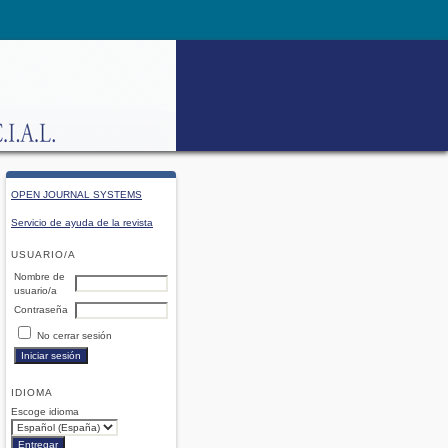
OPEN JOURNAL SYSTEMS
Servicio de ayuda de la revista
USUARIO/A
Nombre de
usuario/a
Contraseña
No cerrar sesión
IDIOMA
Escoge idioma