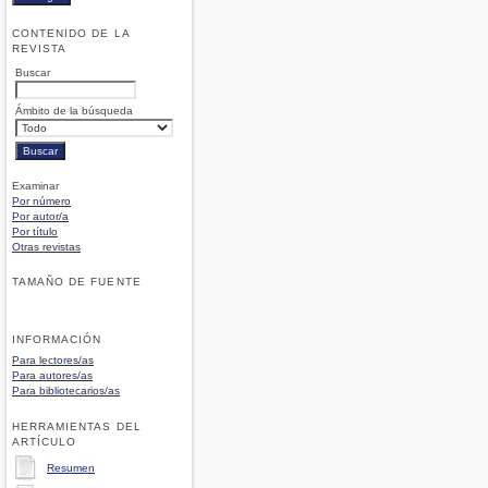
CONTENIDO DE LA
REVISTA
Buscar
Ámbito de la búsqueda
Examinar
Por número
Por autor/a
Por título
Otras revistas
TAMAÑO DE FUENTE
INFORMACIÓN
Para lectores/as
Para autores/as
Para bibliotecarios/as
HERRAMIENTAS DEL
ARTÍCULO
Resumen