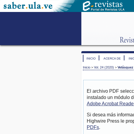
INICIO
ACERCA DE
INI
Inicio
>
Vol. 24 (2020)
>
Velásquez
El archivo PDF selecc
instalado un módulo d
Adobe Acrobat Reade
Si desea más informac
Highwire Press le pro
PDFs
.