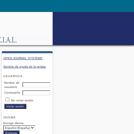
OPEN JOURNAL SYSTEMS
Servicio de ayuda de la revista
USUARIO/A
Nombre de
usuario/a
Contraseña
No cerrar sesión
IDIOMA
Escoge idioma