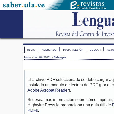
INICIO
ACERCA DE
INICIAR SESIÓN
BUSCAR
ACTU
Inicio
>
Vol. 26 (2022)
>
Fábregas
El archivo PDF seleccionado se debe cargar aqu
instalado un módulo de lectura de PDF (por eje
Adobe Acrobat Reader
).
Si desea más información sobre cómo imprimir, 
Highwire Press le proporciona una guía útil de
P
PDFs
.