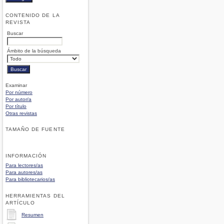
CONTENIDO DE LA
REVISTA
Buscar
Ámbito de la búsqueda
Examinar
Por número
Por autor/a
Por título
Otras revistas
TAMAÑO DE FUENTE
INFORMACIÓN
Para lectores/as
Para autores/as
Para bibliotecarios/as
HERRAMIENTAS DEL
ARTÍCULO
Resumen