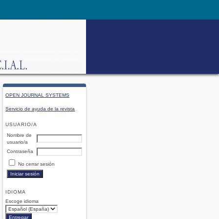
OPEN JOURNAL SYSTEMS
Servicio de ayuda de la revista
USUARIO/A
Nombre de
usuario/a
Contraseña
No cerrar sesión
IDIOMA
Escoge idioma