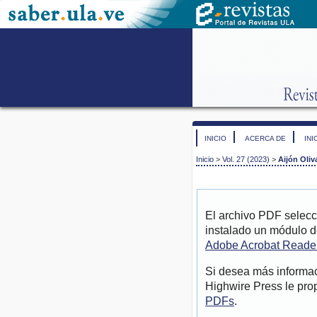
INICIO
ACERCA DE
INI
Inicio
>
Vol. 27 (2023)
>
Aijón Oliv
El archivo PDF selecc
instalado un módulo d
Adobe Acrobat Reade
Si desea más informac
Highwire Press le pro
PDFs
.