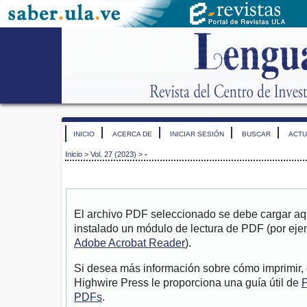
INICIO
ACERCA DE
INICIAR SESIÓN
BUSCAR
ACTU
Inicio
>
Vol. 27 (2023)
>
-
El archivo PDF seleccionado se debe cargar aqu
instalado un módulo de lectura de PDF (por eje
Adobe Acrobat Reader
).
Si desea más información sobre cómo imprimir, 
Highwire Press le proporciona una guía útil de
P
PDFs
.