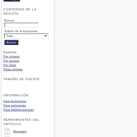
CONTENIDO DE LA
REVISTA
Buscar
Ámbito de la búsqueda
Examinar
Por número
Por autor/a
Por título
Otras revistas
TAMAÑO DE FUENTE
INFORMACIÓN
Para lectores/as
Para autores/as
Para bibliotecarios/as
HERRAMIENTAS DEL
ARTÍCULO
Resumen