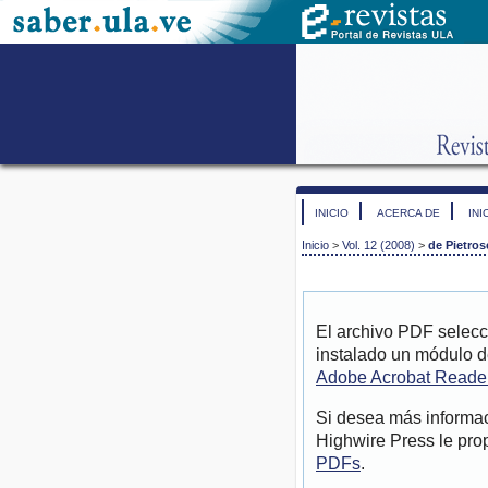
INICIO
ACERCA DE
INI
Inicio
>
Vol. 12 (2008)
>
de Pietros
El archivo PDF selecc
instalado un módulo d
Adobe Acrobat Reade
Si desea más informac
Highwire Press le pro
PDFs
.