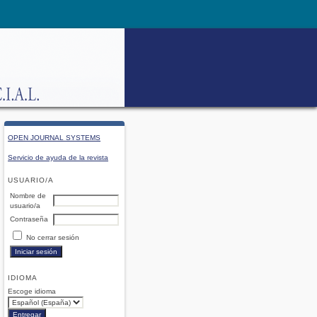
OPEN JOURNAL SYSTEMS
Servicio de ayuda de la revista
USUARIO/A
Nombre de
usuario/a
Contraseña
No cerrar sesión
IDIOMA
Escoge idioma