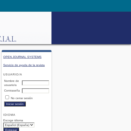
OPEN JOURNAL SYSTEMS
Servicio de ayuda de la revista
USUARIO/A
Nombre de
usuario/a
Contraseña
No cerrar sesión
IDIOMA
Escoge idioma