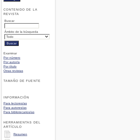
CONTENIDO DE LA
REVISTA
Buscar
Ámbito de la búsqueda
Examinar
Por número
Por autor/a
Por título
Otras revistas
TAMAÑO DE FUENTE
INFORMACIÓN
Para lectores/as
Para autores/as
Para bibliotecarios/as
HERRAMIENTAS DEL
ARTÍCULO
Resumen