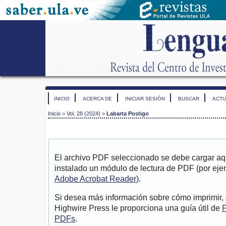
INICIO
ACERCA DE
INICIAR SESIÓN
BUSCAR
ACTU
Inicio
>
Vol. 28 (2024)
>
Labarta Postigo
El archivo PDF seleccionado se debe cargar aqu
instalado un módulo de lectura de PDF (por eje
Adobe Acrobat Reader
).
Si desea más información sobre cómo imprimir, 
Highwire Press le proporciona una guía útil de
P
PDFs
.