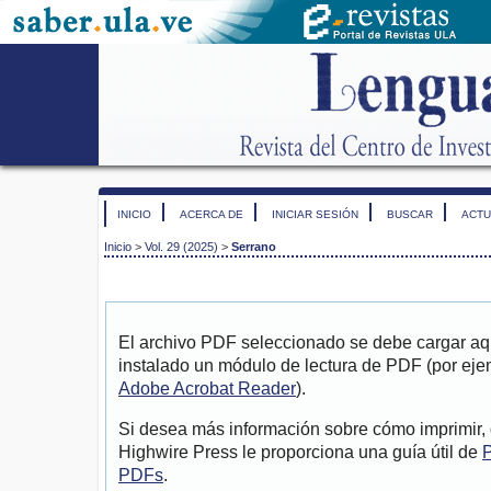
INICIO
ACERCA DE
INICIAR SESIÓN
BUSCAR
ACTU
Inicio
>
Vol. 29 (2025)
>
Serrano
El archivo PDF seleccionado se debe cargar aqu
instalado un módulo de lectura de PDF (por eje
Adobe Acrobat Reader
).
Si desea más información sobre cómo imprimir, 
Highwire Press le proporciona una guía útil de
P
PDFs
.