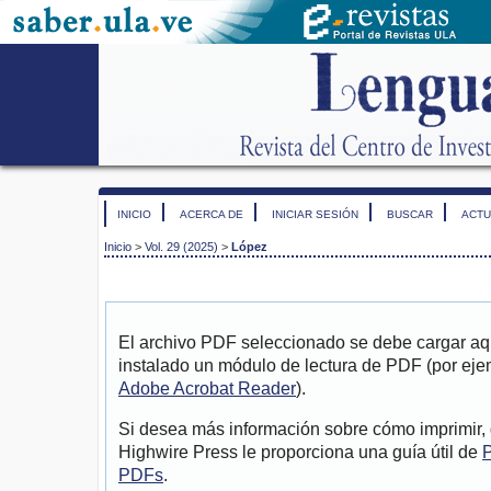
INICIO
ACERCA DE
INICIAR SESIÓN
BUSCAR
ACTU
Inicio
>
Vol. 29 (2025)
>
López
El archivo PDF seleccionado se debe cargar aqu
instalado un módulo de lectura de PDF (por eje
Adobe Acrobat Reader
).
Si desea más información sobre cómo imprimir, 
Highwire Press le proporciona una guía útil de
P
PDFs
.