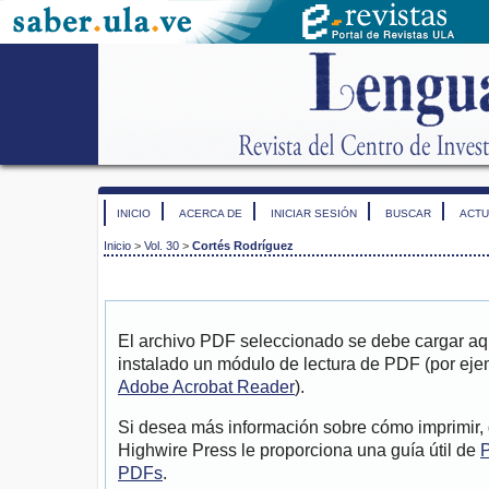
INICIO
ACERCA DE
INICIAR SESIÓN
BUSCAR
ACTU
Inicio
>
Vol. 30
>
Cortés Rodríguez
El archivo PDF seleccionado se debe cargar aqu
instalado un módulo de lectura de PDF (por eje
Adobe Acrobat Reader
).
Si desea más información sobre cómo imprimir, 
Highwire Press le proporciona una guía útil de
P
PDFs
.