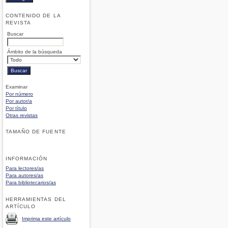
CONTENIDO DE LA
REVISTA
Buscar
Ámbito de la búsqueda
Examinar
Por número
Por autor/a
Por título
Otras revistas
TAMAÑO DE FUENTE
INFORMACIÓN
Para lectores/as
Para autores/as
Para bibliotecarios/as
HERRAMIENTAS DEL
ARTÍCULO
Imprima este artículo