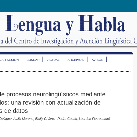
CIAR SESIÓN
BUSCAR
ACTUAL
ARCHIVOS
AVISOS
 de procesos neurolingüísticos mediante
os: una revisión con actualización de
is de datos
Delappe, Avilio Moreno, Emily Chávez, Pedro Coutín, Lourdes Pietrosemoli