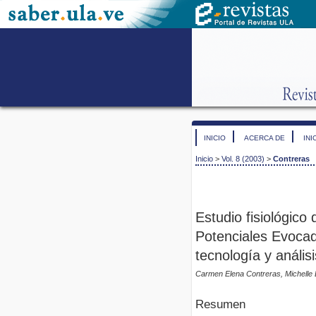
INICIO
ACERCA DE
INI
Inicio
>
Vol. 8 (2003)
>
Contreras
Estudio fisiológico
Potenciales Evocad
tecnología y anális
Carmen Elena Contreras, Michelle 
Resumen