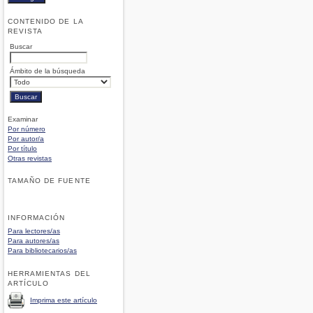
CONTENIDO DE LA
REVISTA
Buscar
Ámbito de la búsqueda
Examinar
Por número
Por autor/a
Por título
Otras revistas
TAMAÑO DE FUENTE
INFORMACIÓN
Para lectores/as
Para autores/as
Para bibliotecarios/as
HERRAMIENTAS DEL
ARTÍCULO
Imprima este artículo