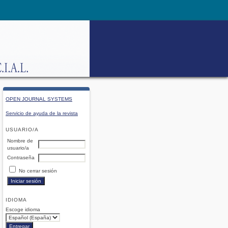
OPEN JOURNAL SYSTEMS
Servicio de ayuda de la revista
USUARIO/A
Nombre de
usuario/a
Contraseña
No cerrar sesión
IDIOMA
Escoge idioma