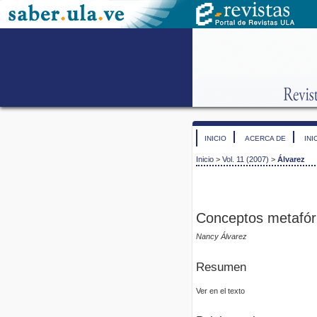
INICIO
ACERCA DE
INI
Inicio
>
Vol. 11 (2007)
>
Álvarez
Conceptos metafóric
Nancy Álvarez
Resumen
Ver en el texto