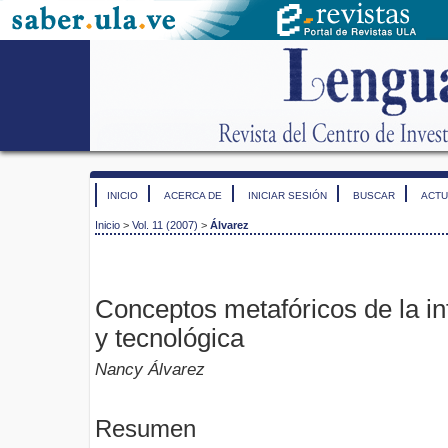
INICIO
ACERCA DE
INICIAR SESIÓN
BUSCAR
ACTU
Inicio
>
Vol. 11 (2007)
>
Álvarez
Conceptos metafóricos de la in
y tecnológica
Nancy Álvarez
Resumen