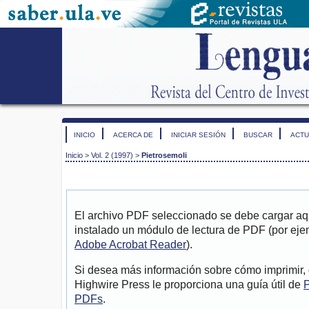
INICIO
ACERCA DE
INICIAR SESIÓN
BUSCAR
ACTU
Inicio
>
Vol. 2 (1997)
>
Pietrosemoli
El archivo PDF seleccionado se debe cargar aqu
instalado un módulo de lectura de PDF (por eje
Adobe Acrobat Reader
).
Si desea más información sobre cómo imprimir, 
Highwire Press le proporciona una guía útil de
P
PDFs
.