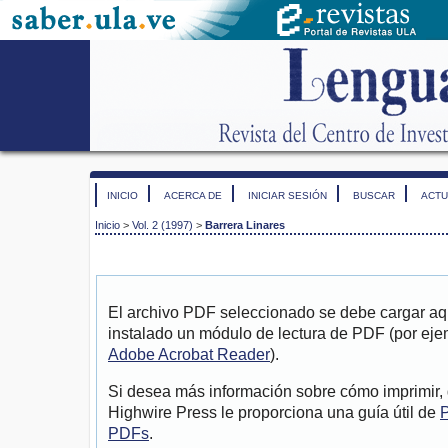
INICIO
ACERCA DE
INICIAR SESIÓN
BUSCAR
ACTU
Inicio
>
Vol. 2 (1997)
>
Barrera Linares
El archivo PDF seleccionado se debe cargar aqu
instalado un módulo de lectura de PDF (por eje
Adobe Acrobat Reader
).
Si desea más información sobre cómo imprimir, 
Highwire Press le proporciona una guía útil de
P
PDFs
.