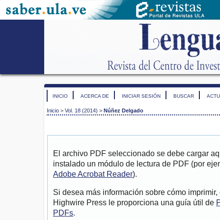
INICIO
ACERCA DE
INICIAR SESIÓN
BUSCAR
ACTU
Inicio
>
Vol. 18 (2014)
>
Núñez Delgado
El archivo PDF seleccionado se debe cargar aqu
instalado un módulo de lectura de PDF (por eje
Adobe Acrobat Reader
).
Si desea más información sobre cómo imprimir, 
Highwire Press le proporciona una guía útil de
P
PDFs
.