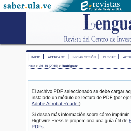
INICIO
ACERCA DE
INICIAR SESIÓN
BUSCAR
ACTU
Inicio
>
Vol. 19 (2015)
>
Rodríguez
El archivo PDF seleccionado se debe cargar aqu
instalado un módulo de lectura de PDF (por eje
Adobe Acrobat Reader
).
Si desea más información sobre cómo imprimir, 
Highwire Press le proporciona una guía útil de
P
PDFs
.