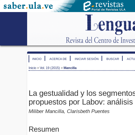
INICIO
ACERCA DE
INICIAR SESIÓN
BUSCAR
ACTU
Inicio
>
Vol. 19 (2015)
>
Mancilla
La gestualidad y los segmentos
propuestos por Labov: análisis
Miliber Mancilla, Clarisbeth Puentes
Resumen