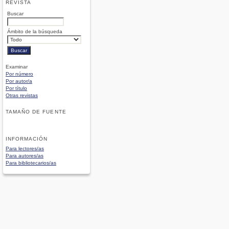
REVISTA
Buscar
Ámbito de la búsqueda
Examinar
Por número
Por autor/a
Por título
Otras revistas
TAMAÑO DE FUENTE
INFORMACIÓN
Para lectores/as
Para autores/as
Para bibliotecarios/as