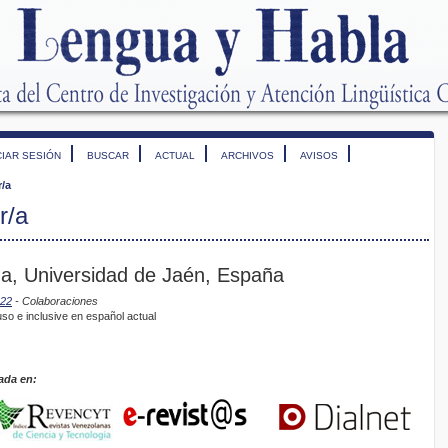
CIAR SESIÓN
BUSCAR
ACTUAL
ARCHIVOS
AVISOS
r/a
r/a
ena, Universidad de Jaén, España
022
- Colaboraciones
so e inclusive en español actual
ada en: