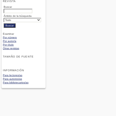
REVISTA
Buscar
Ámbito de la búsqueda
Examinar
Por número
Por autor/a
Por título
Otras revistas
TAMAÑO DE FUENTE
INFORMACIÓN
Para lectores/as
Para autores/as
Para bibliotecarios/as