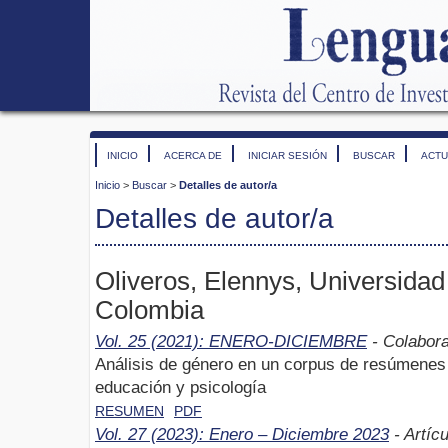
INICIO
ACERCA DE
INICIAR SESIÓN
BUSCAR
ACTU
Inicio
>
Buscar
>
Detalles de autor/a
Detalles de autor/a
Oliveros, Elennys, Universida
Colombia
Vol. 25 (2021): ENERO-DICIEMBRE
- Colabor
Análisis de género en un corpus de resúmenes 
educación y psicología
RESUMEN
PDF
Vol. 27 (2023): Enero – Diciembre 2023
- Artíc