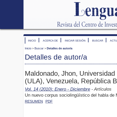
INICIO
ACERCA DE
INICIAR SESIÓN
BUSCAR
ACTU
Inicio
>
Buscar
>
Detalles de autor/a
Detalles de autor/a
Maldonado, Jhon, Universidad
(ULA), Venezuela, República B
Vol. 14 (2010): Enero - Diciembre
- Artículos
Un nuevo corpus sociolingüístico del habla
RESUMEN
PDF