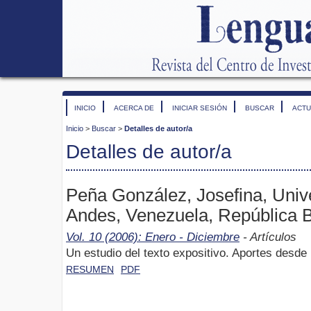
INICIO
ACERCA DE
INICIAR SESIÓN
BUSCAR
ACTU
Inicio
>
Buscar
>
Detalles de autor/a
Detalles de autor/a
Peña González, Josefina, Univ
Andes, Venezuela, República B
Vol. 10 (2006): Enero - Diciembre
- Artículos
Un estudio del texto expositivo. Aportes desde
RESUMEN
PDF