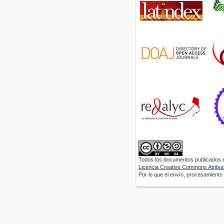
Todos los documentos publicados en
Licencia Creative Commons Atribuci
Por lo que el envío, procesamiento y