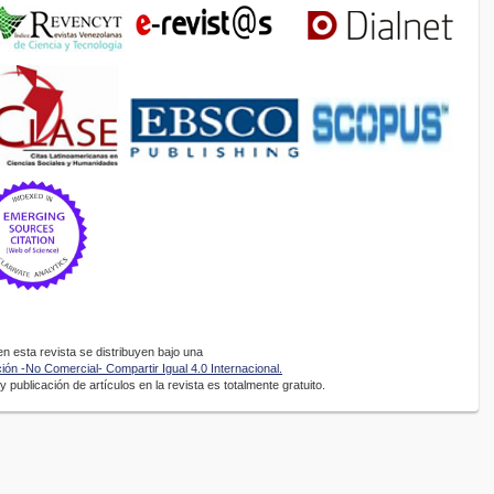
 esta revista se distribuyen bajo una
ón -No Comercial- Compartir Igual 4.0 Internacional.
 publicación de artículos en la revista es totalmente gratuito.