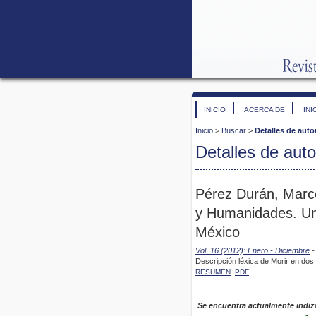
INICIO
ACERCA DE
INI
Inicio
>
Buscar
>
Detalles de auto
Detalles de auto
Pérez Durán, Marco
y Humanidades. Un
México
Vol. 16 (2012): Enero - Diciembre
-
Descripción léxica de Morir en dos 
RESUMEN
PDF
Se encuentra actualmente indiz