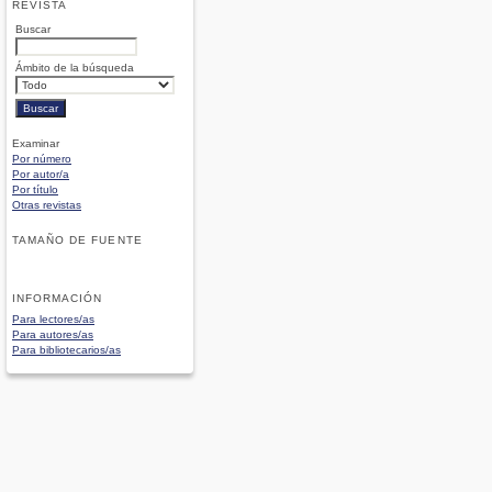
REVISTA
Buscar
Ámbito de la búsqueda
Examinar
Por número
Por autor/a
Por título
Otras revistas
TAMAÑO DE FUENTE
INFORMACIÓN
Para lectores/as
Para autores/as
Para bibliotecarios/as