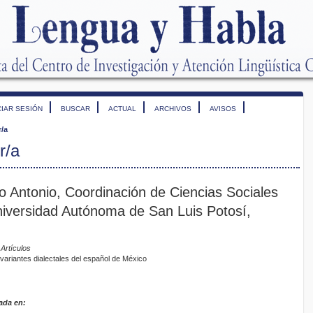
CIAR SESIÓN
BUSCAR
ACTUAL
ARCHIVOS
AVISOS
r/a
r/a
 Antonio, Coordinación de Ciencias Sociales
iversidad Autónoma de San Luis Potosí,
 Artículos
variantes dialectales del español de México
ada en: