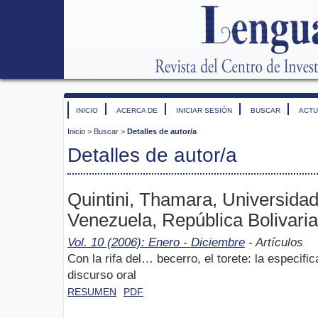
INICIO
ACERCA DE
INICIAR SESIÓN
BUSCAR
ACTU
Inicio
>
Buscar
>
Detalles de autor/a
Detalles de autor/a
Quintini, Thamara, Universida
Venezuela, República Bolivari
Vol. 10 (2006): Enero - Diciembre
- Artículos
Con la rifa del… becerro, el torete: la especifi
discurso oral
RESUMEN
PDF