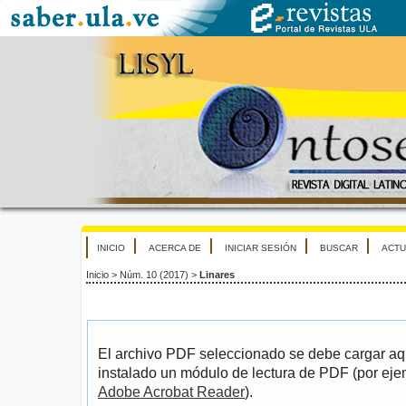
INICIO
ACERCA DE
INICIAR SESIÓN
BUSCAR
ACTU
Inicio
>
Núm. 10 (2017)
>
Linares
El archivo PDF seleccionado se debe cargar aqu
instalado un módulo de lectura de PDF (por eje
Adobe Acrobat Reader
).