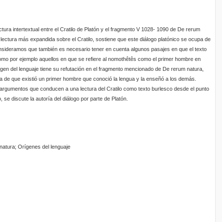
ctura intertextual entre el Cratilo de Platón y el fragmento V 1028- 1090 de De rerum
a lectura más expandida sobre el Cratilo, sostiene que este diálogo platónico se ocupa de
onsideramos que también es necesario tener en cuenta algunos pasajes en que el texto
como por ejemplo aquellos en que se refiere al nomothêtês como el primer hombre en
rigen del lenguaje tiene su refutación en el fragmento mencionado de De rerum natura,
 de que existió un primer hombre que conoció la lengua y la enseñó a los demás.
argumentos que conducen a una lectura del Cratilo como texto burlesco desde el punto
o, se discute la autoría del diálogo por parte de Platón.
 natura; Orígenes del lenguaje