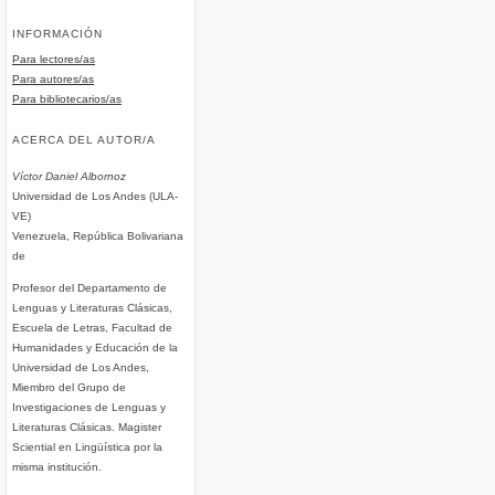
INFORMACIÓN
Para lectores/as
Para autores/as
Para bibliotecarios/as
ACERCA DEL AUTOR/A
Víctor Daniel Albornoz
Universidad de Los Andes (ULA-
VE)
Venezuela, República Bolivariana
de
Profesor del Departamento de
Lenguas y Literaturas Clásicas,
Escuela de Letras, Facultad de
Humanidades y Educación de la
Universidad de Los Andes,
Miembro del Grupo de
Investigaciones de Lenguas y
Literaturas Clásicas. Magister
Sciential en Lingüística por la
misma institución.