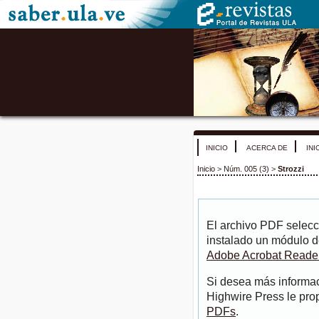
INICIO
ACERCA DE
INI
Inicio
>
Núm. 005 (3)
>
Strozzi
El archivo PDF selecc
instalado un módulo d
Adobe Acrobat Reade
Si desea más informac
Highwire Press le pro
PDFs
.