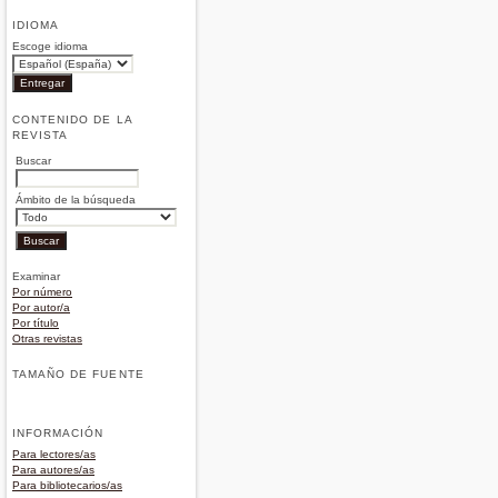
IDIOMA
Escoge idioma
CONTENIDO DE LA
REVISTA
Buscar
Ámbito de la búsqueda
Examinar
Por número
Por autor/a
Por título
Otras revistas
TAMAÑO DE FUENTE
INFORMACIÓN
Para lectores/as
Para autores/as
Para bibliotecarios/as