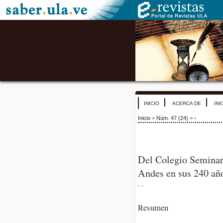
INICIO
ACERCA DE
INI
Inicio
>
Núm. 47 (24)
>
-
Del Colegio Seminar
Andes en sus 240 añ
- -
Resumen