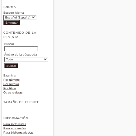
IDIOMA
Escoge idioma
CONTENIDO DE LA
REVISTA
Buscar
Ámbito de la búsqueda
Examinar
Por número
Por autor/a
Por título
Otras revistas
TAMAÑO DE FUENTE
INFORMACIÓN
Para lectores/as
Para autores/as
Para bibliotecarios/as