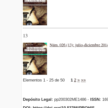
13
Núm. 026 (13): julio-diciembre 201
Elementos 1 - 25 de 50
1
2
>
>>
Depósito Legal:
pp200302ME1486 -
ISSN
:
169
DOI: https://doi.org/10.53766/PROHIS