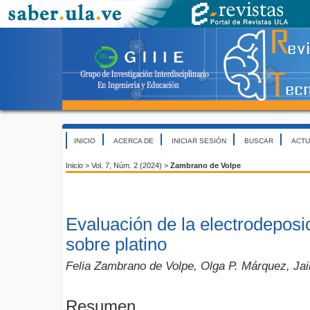
INICIO
ACERCA DE
INICIAR SESIÓN
BUSCAR
ACTU
Inicio
>
Vol. 7, Núm. 2 (2024)
>
Zambrano de Volpe
Evaluación de la electrodeposi
sobre platino
Felia Zambrano de Volpe, Olga P. Márquez, Ja
Resumen