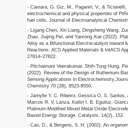
- Camara, G. Giz, M., Paganin, V., & Ticianelli, 
electrochemical and physical properties of PtR
fuel cells. Journal of Electroanalytical Chemist
- Ligang Chen, Xin Liang, Dingsheng Wang, Zu
Zhao, Jiajing Pei, and Yanrong Xue (2022). Pl
Alloy as a Bifunctional Electrocatalyst toward
Reactions. ACS Applied Materials & IntACS Appl
27814–27822.
- Pitchaimani Veerakumar, Shih-Tung Hung, Pe
(2022). Review of the Design of Ruthenium-Ba
Sensing Applications in Electrochemistry.Journa
Chemistry 70 (28), 8523-8550.
- Jamylle Y. C. Ribeiro, Gessica O. S. Santos, 
Marcos R. V. Lanza, Katlin I. B. Eguiluz, Gian
Platinum-Modified Mixed Metal Oxide Electrodes 
Based Energy Storage. Catalysts, 14(2), 152.
- Cao, D., & Bergens, S. H. (2002). An organom