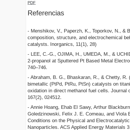
PDF
Referencias
- Menshikov, V., Paperzh, K., Toporkov, N., & B
composition, structure, and electrochemical be
catalysts. Inorganics, 11(1), 28)
- LEE, C.-G., OJIMA, H., UMEDA, M., & UCHIDA,
2-propanol at Sputtered Pt Based Metal Electro
740–746.
- Abraham, B. G., Bhaskaran, R., & Chetty, R. 
bimetallic (PtPd, PtRu, PtSn) catalysts on tita
oxidation in direct methanol fuel cells. Journal
167(2), 024512.
- Annie Hoang, Ehab El Sawy, Arthur Blackburn
Goledzinowski, Felix J. E. Comeau, and Viola B
Conditions on the Physical and Electrocatalytic
Nanoparticles. ACS Applied Energy Materials 3