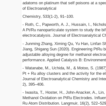
adatoms on platinum that self poisons at a spec
of Electroanalytical
Chemistry, 533(1-2), 91–100.
- Roth, C., Papworth, A. J., Hussain, I., Nichols,
A Pt/Ru nanoparticulate system to study the bi
electrocatalysis. Journal of Electroanalytical C
- Junming Zhang, Ximing Qu, Yu Han, Linfan S
Jiang, Shigang Sun (2020). Engineering PtRu bi
adjustable alloying degree for methanol electro
performance. Applied Catalysis B: Environment
- Watanabe, M., Uchida, M., & Motoo, S. (1987)
Pt + Ru alloy clusters and the activity for the e
Journal of Electroanalytical Chemistry and Inte
2), 395–406.
- Iwasita, T., Hoster, H., John-Anacker, A., Lin,
Methanol Oxidation on PtRu Electrodes. Influen
Ru Atom Distribution. Langmuir, 16(2), 522–529